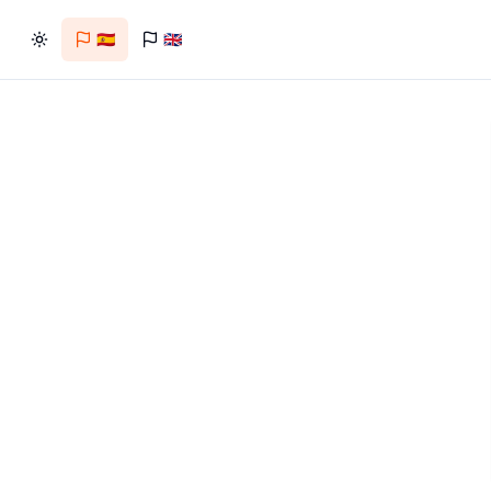
🇪🇸
🇬🇧